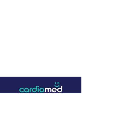
+57 (4) 322 16 22
contacto@cardiomed.com.co
Parque Industrial Zona E, Bodega 27