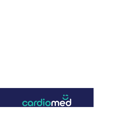
+57 (4) 322 16 22
contacto@cardiomed.com.co
Parque Industrial Zona E, Bodega 27