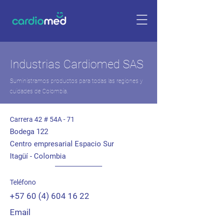
Industrias Cardiomed SAS
Suministramos productos para todas las regiones y
cuidades de Colombia.
Carrera 42 # 54A - 71
Bodega 122
Centro empresarial Espacio Sur
Itagüí - Colombia
Teléfono
+57 60 (4) 604 16 22
Email