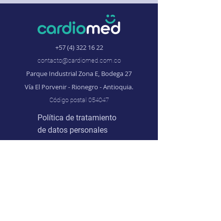
+57 (4) 322 16 22
contacto@cardiomed.com.co
Parque Industrial Zona E, Bodega 27
Vía El Porvenir - Rionegro - Antioquia.
Código postal 054047
Política de tratamiento
de datos personales
© 2024
Industrias Cardiomed SAS
Línea ética:
lineaetica@cardiomed.com.co
Notificaciones judiciales: