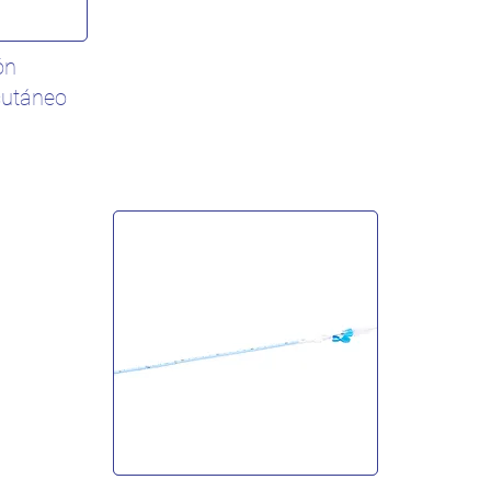
ón
cutáneo