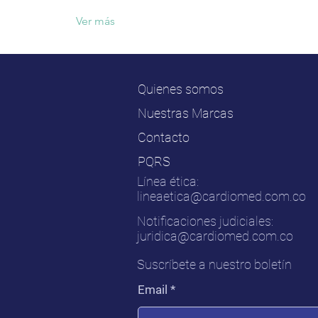
Ver más
Quienes somos
Nuestras Marcas
Contacto
PQRS
Línea ética:
lineaetica@cardiomed.com.co
Notificaciones judiciales:
juridica@cardiomed.com.co
Suscríbete a nuestro boletín
Email