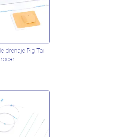
e drenaje Pig Tail
trocar