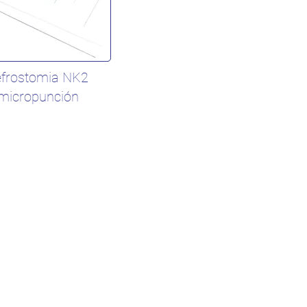
efrostomia NK2
 micropunción