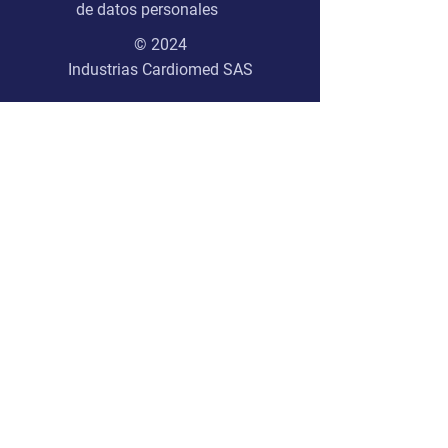
de datos personales
© 2024
Industrias Cardiomed SAS
Línea ética:
lineaetica@cardiomed.com.co
Notificaciones judiciales:
juridica@cardiomed.com.co
Suscríbete a nuestro boletín
Email
Enviar