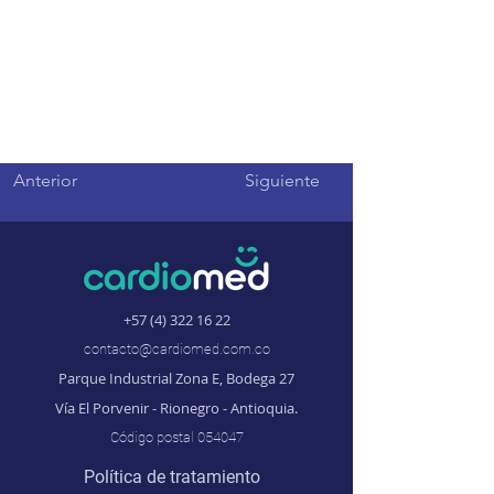
Anterior
Siguiente
+57 (4) 322 16 22
contacto@cardiomed.com.co
Parque Industrial Zona E, Bodega 27
Vía El Porvenir - Rionegro - Antioquia.
Código postal 054047
Política de tratamiento