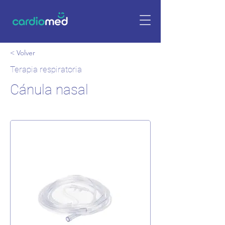
< Volver
Terapia respiratoria
Cánula nasal