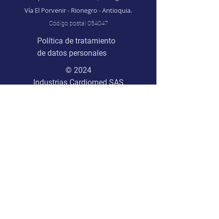
Vía El Porvenir - Rionegro - Antioquia.
Código postal 054047
Política de tratamiento
de datos personales
© 2024
Industrias Cardiomed SAS
Línea ética:
lineaetica@cardiomed.com.co
Notificaciones judiciales:
juridica@cardiomed.com.co
Suscríbete a nuestro boletín
Email