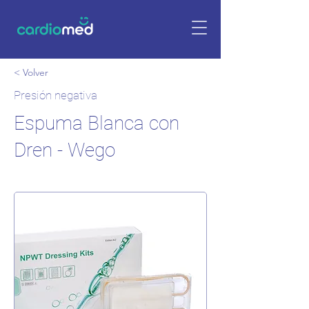
< Volver
Presión negativa
Espuma Blanca con
Dren - Wego