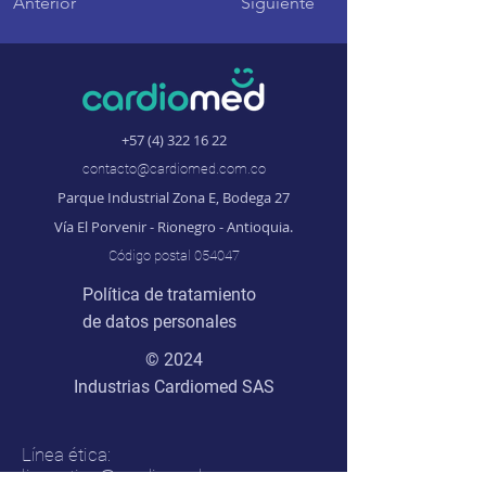
Anterior
Siguiente
+57 (4) 322 16 22
contacto@cardiomed.com.co
Parque Industrial Zona E, Bodega 27
Vía El Porvenir - Rionegro - Antioquia.
Código postal 054047
Política de tratamiento
de datos personales
© 2024
Industrias Cardiomed SAS
Línea ética:
lineaetica@cardiomed.com.co