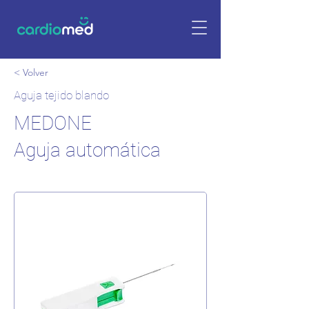
< Volver
Aguja tejido blando
MEDONE
Aguja automática