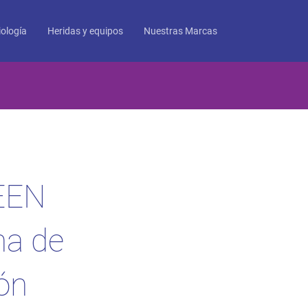
ología
Heridas y equipos
Nuestras Marcas
EEN
na de
ón