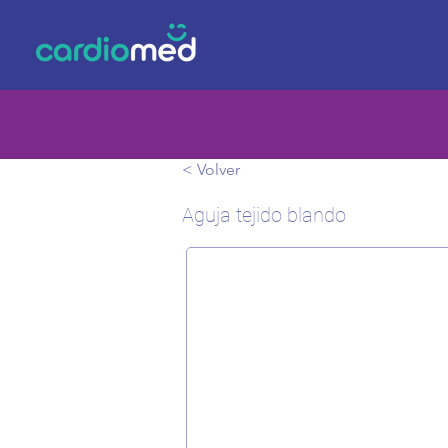
< Volver
Aguja tejido blando